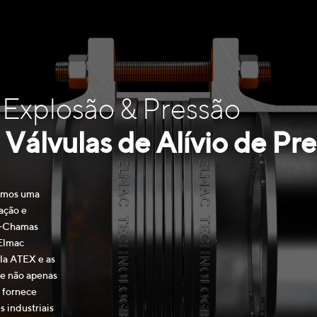
 Explosão & Pressão
Válvulas de Alívio de Pr
vemos uma
cação e
a-Chamas
 Elmac
la ATEX e as
se não apenas
 fornece
 industriais