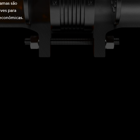
amas são
eves para
 econômicas.